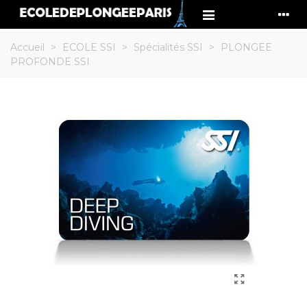
Accueil
>
ECOLE SSI
>
Spécialités SSI
>
PLONGEE
PROFONDE SSI