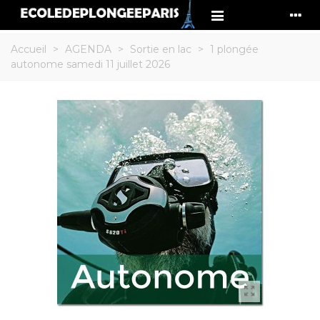
Accueil
>
AGENDA
>
Sortie en lac
>
1 plongée
autonome samedi 11 juillet 2026