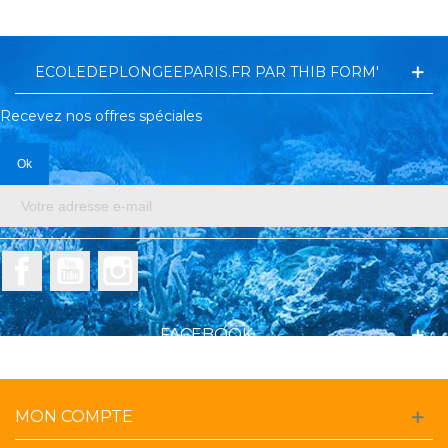
ECOLEDEPLONGEEPARIS.FR PAR THIB FORM'
Recevez nos offres spéciales
Facebook
YouTube
Instagram
FACEBOOK
MON COMPTE