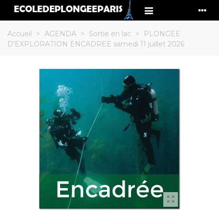
Accueil
>
AGENDA
>
Sortie en lac
>
PLONGEE
D'EXPLORATION ENCADREE samedi 11 juillet 2026