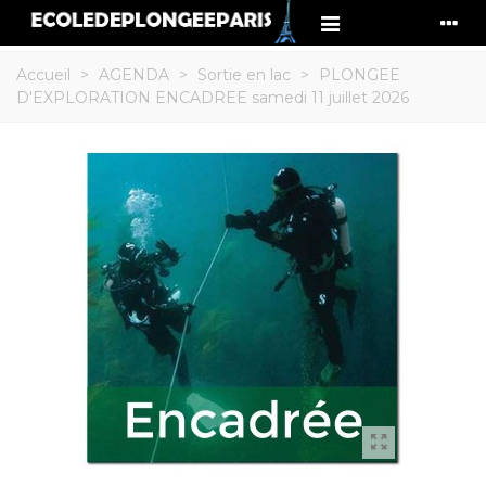
Accueil
>
AGENDA
>
Sortie en lac
>
PLONGEE
D'EXPLORATION ENCADREE samedi 11 juillet 2026