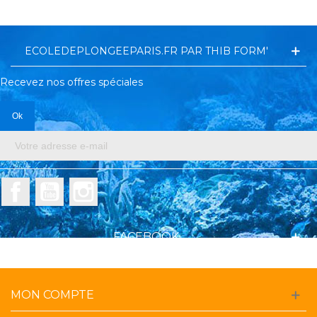
ECOLEDEPLONGEEPARIS.FR PAR THIB FORM'
Recevez nos offres spéciales
Facebook
YouTube
Instagram
FACEBOOK
MON COMPTE