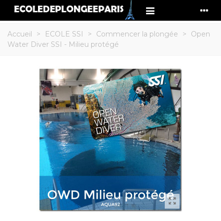
Accueil
>
ECOLE SSI
>
Commencer la plongée
>
Open
Water Diver SSI - Milieu protégé