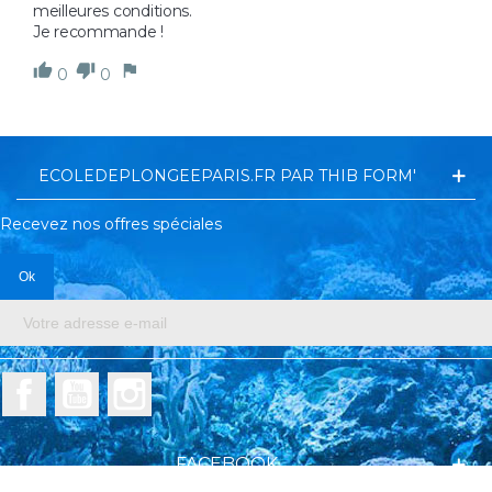
meilleures conditions. 

0
0
ECOLEDEPLONGEEPARIS.FR PAR THIB FORM'
Recevez nos offres spéciales
Facebook
YouTube
Instagram
FACEBOOK