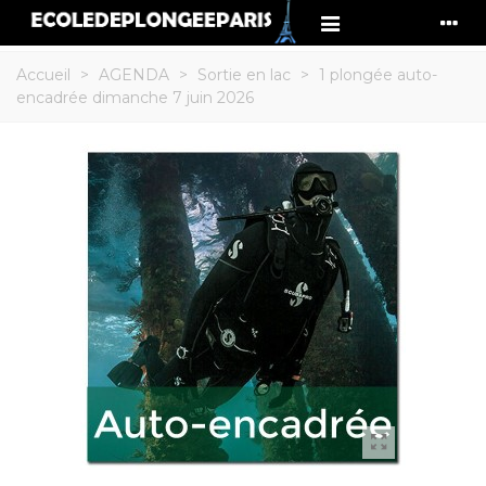
Accueil
>
AGENDA
>
Sortie en lac
>
1 plongée auto-
encadrée dimanche 7 juin 2026