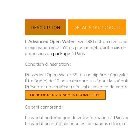
DESCRIPTION
DÉTAILS DU PRODUIT
L'
Advanced Open Water
Diver
SSI
est un niveau de
d'exploration.Vous n'êtes plus un débutant mais u
proposons un
package
à
Paris
.
Condition d’inscription :
Posséder l'Open Water SSI ou un diplôme équivale
Être âgé(e) de 10 ans minimum sauf pour la spéciali
Présenter un certificat médical d'absence de contre
FICHE DE RENSEIGNEMENT COMPLÉTÉE
Ce tarif comprend :
La validation théorique de votre formation à
Paris
p
La validation intégrale pour les formations nitrox, mai