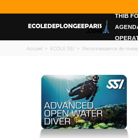
THIB F
AGEND
OPERAT
Accueil
>
ECOLE SSI
>
Reconnaissance de nivea