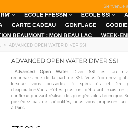
Bienvenue à 
ORM'
ECOLE FFESSM
ECOLE SSI
A
CARTE CADEAU
GONFLAGE
GOODIE
ION BEAUMONT : MON BEAU LAC
WEEK-END
u
>
ADVANCED OPEN WATER DIVER SSI
ADVANCED OPEN WATER DIVER SSI
L'
Advanced Open Water
Diver
SSI
est un niv
reconnaissance de la part de SSI. Vous l'obtenez grat
lorsque vous possédez 4 spécialités et 24 p
d'exploration.Vous n'êtes plus un débutant mais un 
confirmé pouvant réaliser des plongées plus technique. S
possédez pas de spécialités, nous vous proposons un
à
Paris
.