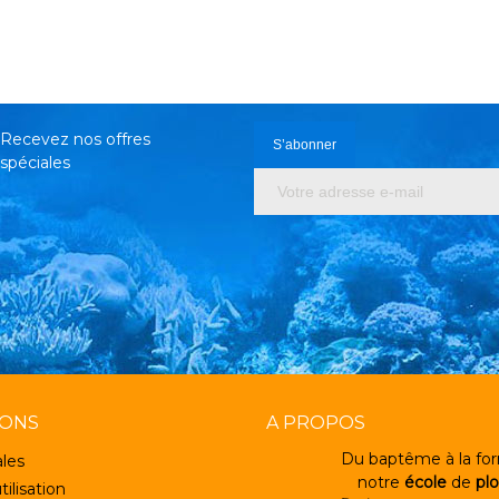
Recevez nos offres
spéciales
IONS
A PROPOS
Du baptême à la for
les
notre
école
de
pl
tilisation