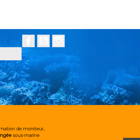
Facebook
YouTube
Instagram
mation de moniteur,
ongée
sous-marine