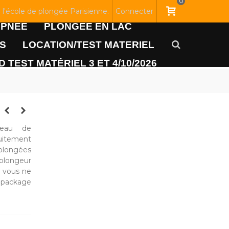
0
l'école de plongée Parisienne.
Connecter
APNEE
PLONGEE EN LAC
S
LOCATION/TEST MATERIEL
 TEST MATÉRIEL 3 ET 4/10/2026
eau de
uitement
longées
plongeur
i vous ne
 package