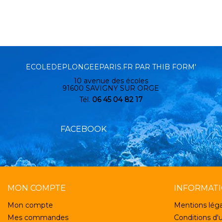
ECOLEDEPLONGEEPARIS.FR PAR THIB FORM'
10 avenue des écoles
91600 SAVIGNY SUR ORGE
Tél.
06 45 04 82 17
FACEBOOK
MON COMPTE
INFORMAT
Mon compte
Mentions léga
Mes commandes
Conditions d'u